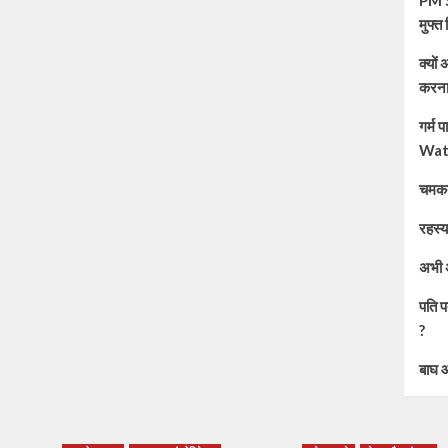
PM S
मुफ्
क्यों
करना
गर्म
Wat
चमकत
रहस्
अभी 
पति प
?
बाघ औ