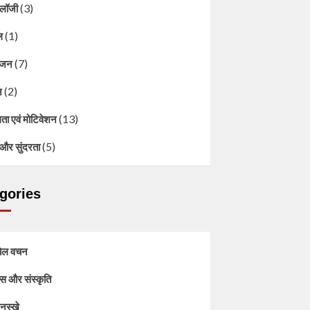
(3)
ोलॉजी
(1)
ल
(7)
ंजन
(2)
न
(13)
ा एवं मोटिवेशन
(5)
और सुंदरता
gories
ोल वचन
स और संस्कृति
नुस्खे