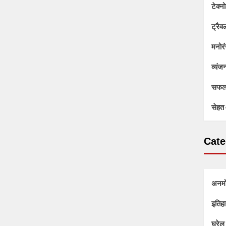
टेक्न
ट्रैव
मनोर
व्यंज
सफलत
सेहत 
Cate
अनम
इतिहा
घरेलु 