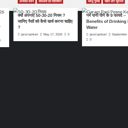
अनमोल वचन
सफलता एवं मोटिवेशन
घरेलु नुस्खे
सेहत और सुंदरता
क्यों अपनाएं 50-30-20 नियम ?
गर्म पानी पीने के 9 फायदे –
जानिए पैसों को कैसे खर्च करना चाहिए
Benefits of Drinking
े
?
Water
jaruri jankari
May 17, 2026
0
jaruri jankari
September 
0
0