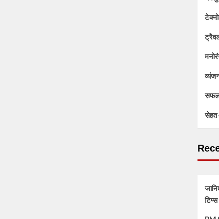
टेक्न
ट्रैव
मनोर
व्यंज
सफलत
सेहत 
Rece
जानिए
टिप्