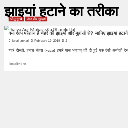
झाइयां हटाने का तरीका
घरेलु नुस्खे
सेहत और सुंदरता
क्या आप परेशान हैं चेहरे की झाइयों और मुहासों से? जानिए झाइयां
jaruri jankari
February 19, 2019
2
प्यारे दोस्तों, हमारा चेहरा (Face) हमारे पास भगवान् की दी हुई एक ऐसी अनोखी देन 
Read
Read More
more
about
क्या
आप
परेशान
हैं
चेहरे
की
झाइयों
और
मुहासों
से?