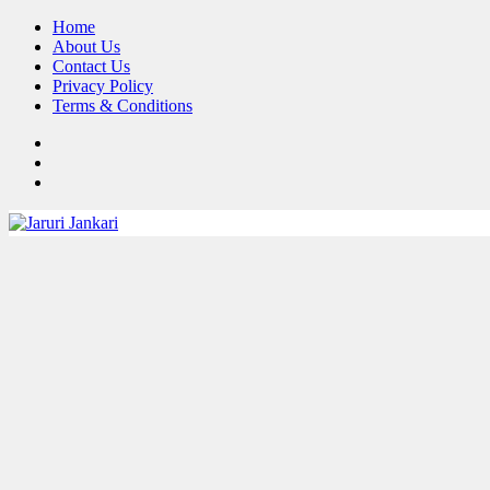
Skip
Home
to
About Us
content
Contact Us
Privacy Policy
Terms & Conditions
FB
TW
Pinterest