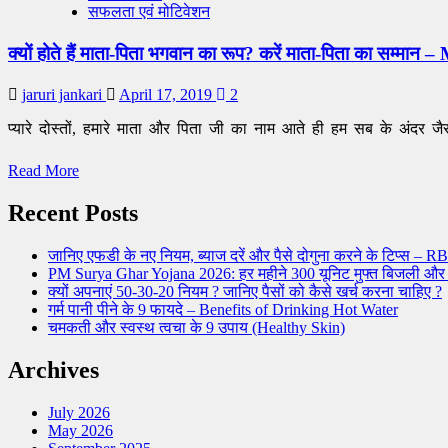
सफलता एवं मोटिवेशन
क्यों होते हैं माता-पिता भगवान का रूप? करें माता-पिता का सम्
jaruri jankari
April 17, 2019
2
प्यारे दोस्तों, हमारे माता और पिता जी का नाम आते ही हम सब के अंदर ज
Read
Read More
more
about
Recent Posts
क्यों
होते
जानिए एफडी के नए नियम, ब्याज दरें और पैसे दोगुना करने के टिप्स 
हैं
PM Surya Ghar Yojana 2026: हर महीने 300 यूनिट मुफ्त बिजली और
माता-
क्यों अपनाएं 50-30-20 नियम ? जानिए पैसों को कैसे खर्च करना चाहिए ?
पिता
गर्म पानी पीने के 9 फायदे – Benefits of Drinking Hot Water
भगवान
चमकती और स्वस्थ त्वचा के 9 उपाय (Healthy Skin)
का
रूप?
Archives
करें
माता-
पिता
July 2026
का
May 2026
सम्मान