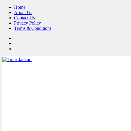
Skip
Home
to
About Us
content
Contact Us
Privacy Policy
Terms & Conditions
FB
TW
Pinterest