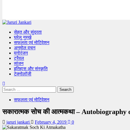
Primary
Menu
सेहत और सुंदरता
घरेलु नुस्खे
सफलता एवं मोटिवेशन
अनमोल वचन
मनोरंजन
ट्रैवल
व्यंजन
इतिहास और संस्कृति
टेक्नोलॉजी
Search
for:
सफलता एवं मोटिवेशन
सकारात्मक सोच की आत्मकथा – Autobiography 
jaruri jankari
February 4, 2019
0