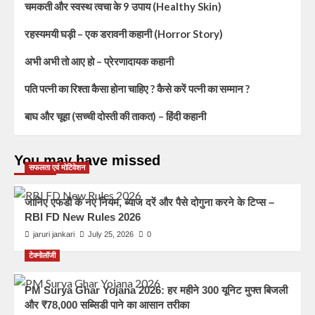
चमकती और स्वस्थ त्वचा के 9 उपाय (Healthy Skin)
रहस्यमयी घड़ी – एक डरावनी कहानी (Horror Story)
अभी अभी तो आए हो – प्रेरणादायक कहानी
पति पत्नी का रिश्ता कैसा होना चाहिए ? कैसे करें पत्नी का सम्मान ?
बाघ और चूहा (सच्ची दोस्ती की ताकत) – हिंदी कहानी
You may have missed
सफलता एवं मोटिवेशन
जानिए एफडी के नए नियम, ब्याज दरें और पैसे दोगुना करने के टिप्स –
RBI FD New Rules 2026
jaruri jankari
July 25, 2026
0
टेक्नोलॉजी
PM Surya Ghar Yojana 2026: हर महीने 300 यूनिट मुफ्त बिजली
और ₹78,000 सब्सिडी पाने का आसान तरीका