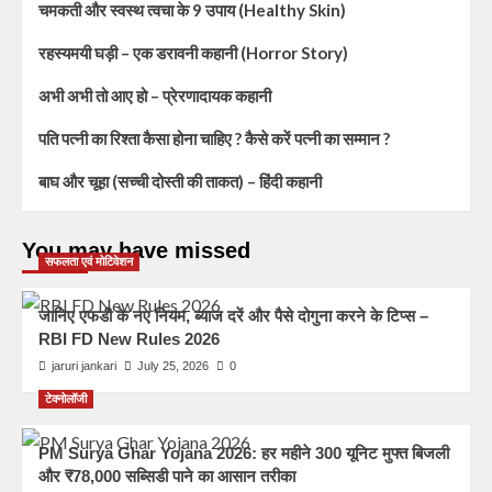
चमकती और स्वस्थ त्वचा के 9 उपाय (Healthy Skin)
रहस्यमयी घड़ी – एक डरावनी कहानी (Horror Story)
अभी अभी तो आए हो – प्रेरणादायक कहानी
पति पत्नी का रिश्ता कैसा होना चाहिए ? कैसे करें पत्नी का सम्मान ?
बाघ और चूहा (सच्ची दोस्ती की ताकत) – हिंदी कहानी
You may have missed
सफलता एवं मोटिवेशन
जानिए एफडी के नए नियम, ब्याज दरें और पैसे दोगुना करने के टिप्स –
RBI FD New Rules 2026
jaruri jankari
July 25, 2026
0
टेक्नोलॉजी
PM Surya Ghar Yojana 2026: हर महीने 300 यूनिट मुफ्त बिजली
और ₹78,000 सब्सिडी पाने का आसान तरीका