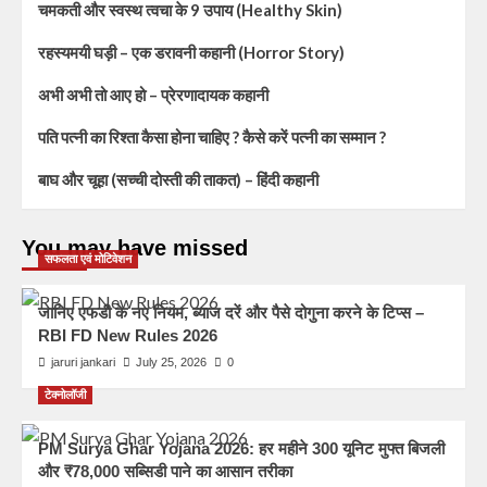
चमकती और स्वस्थ त्वचा के 9 उपाय (Healthy Skin)
रहस्यमयी घड़ी – एक डरावनी कहानी (Horror Story)
अभी अभी तो आए हो – प्रेरणादायक कहानी
पति पत्नी का रिश्ता कैसा होना चाहिए ? कैसे करें पत्नी का सम्मान ?
बाघ और चूहा (सच्ची दोस्ती की ताकत) – हिंदी कहानी
You may have missed
सफलता एवं मोटिवेशन
जानिए एफडी के नए नियम, ब्याज दरें और पैसे दोगुना करने के टिप्स –
RBI FD New Rules 2026
jaruri jankari
July 25, 2026
0
टेक्नोलॉजी
PM Surya Ghar Yojana 2026: हर महीने 300 यूनिट मुफ्त बिजली
और ₹78,000 सब्सिडी पाने का आसान तरीका