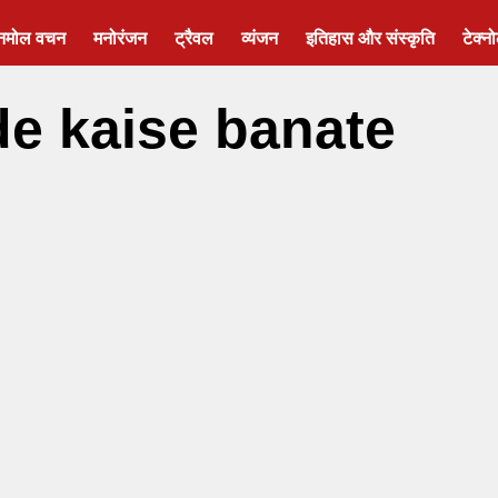
नमोल वचन
मनोरंजन
ट्रैवल
व्यंजन
इतिहास और संस्कृति
टेक्न
e kaise banate