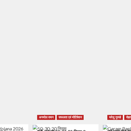
अनमोल वचन
सफलता एवं मोटिवेशन
घरेलु नुस्खे
सेहत