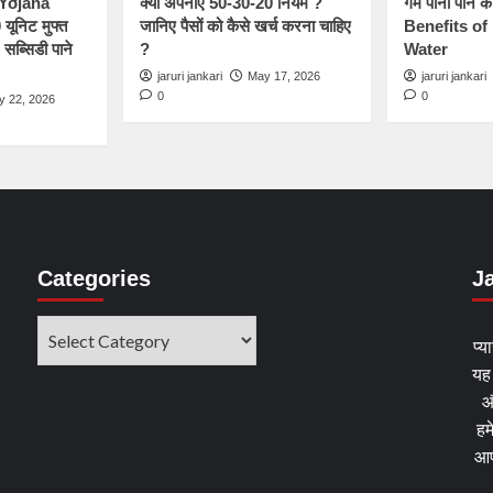
Yojana
क्यों अपनाएं 50-30-20 नियम ?
गर्म पानी पीने 
यूनिट मुफ्त
जानिए पैसों को कैसे खर्च करना चाहिए
Benefits of
ब्सिडी पाने
?
Water
jaruri jankari
May 17, 2026
jaruri jankari
0
0
y 22, 2026
Categories
Ja
प्
यह
औ
हम
आप