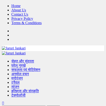
Skip
Home
to
About Us
content
Contact Us
Privacy Policy
Terms & Conditions
FB
TW
Pinterest
Primary
Menu
सेहत और सुंदरता
घरेलु नुस्खे
सफलता एवं मोटिवेशन
अनमोल वचन
मनोरंजन
ट्रैवल
व्यंजन
इतिहास और संस्कृति
टेक्नोलॉजी